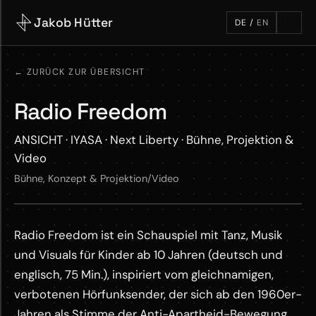
Jakob Hütter
DE
/
EN
←
ZURÜCK ZUR ÜBERSICHT
Radio Freedom
ANSICHT · IYASA · Next Liberty · Bühne, Projektion &
Video
Bühne, Konzept & Projektion/Video
Next Liberty RADIO FREEDOM - Trailer
Radio Freedom ist ein Schauspiel mit Tanz, Musik
YOUTUBE ·
und Visuals für Kinder ab 10 Jahren (deutsch und
KLICK ZUM LADEN
englisch, 75 Min.), inspiriert vom gleichnamigen,
verbotenen Hörfunksender, der sich ab den 1960er-
Jahren als Stimme der Anti-Apartheid-Bewegung