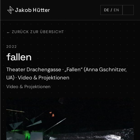
Jakob Hütter
DE
/
EN
←
ZURÜCK ZUR ÜBERSICHT
2022
fallen
Theater Drachengasse · „Fallen“ (Anna Gschnitzer,
UA) · Video & Projektionen
Video & Projektionen
M
o
r
e