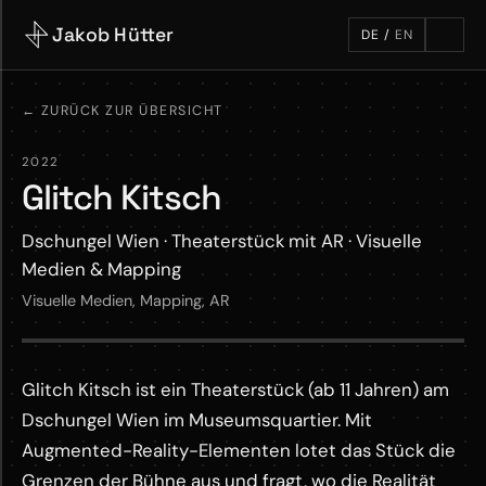
Jakob Hütter
DE
/
EN
←
ZURÜCK ZUR ÜBERSICHT
2022
Glitch Kitsch
Dschungel Wien · Theaterstück mit AR · Visuelle
Medien & Mapping
Visuelle Medien, Mapping, AR
Glitch Kitsch Trailer
typography shitstorm case study
Glitch Kitsch ist ein Theaterstück (ab 11 Jahren) am
YOUTUBE ·
YOUTUBE ·
KLICK ZUM LADEN
Dschungel Wien im Museumsquartier. Mit
KLICK ZUM LADEN
Augmented-Reality-Elementen lotet das Stück die
Grenzen der Bühne aus und fragt, wo die Realität