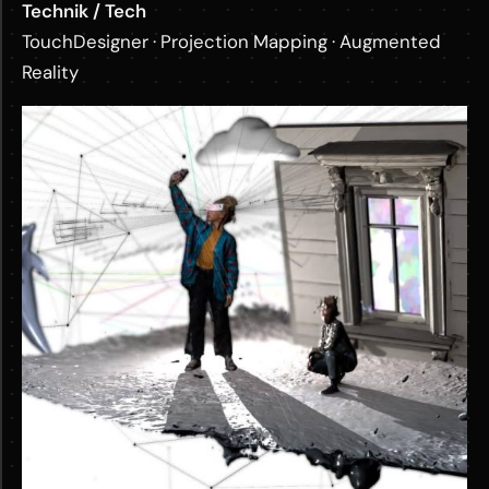
Technik / Tech
TouchDesigner · Projection Mapping · Augmented
Reality
M
o
r
e