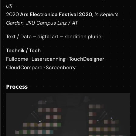
UK
2020
Ars Electronica Festival 2020
,
In Kepler’s
Garden, JKU Campus Linz / AT
Text / Data – digtal art – kondition pluriel
Technik / Tech
Fulldome · Laserscanning · TouchDesigner ·
CloudCompare · Screenberry
Process
M
o
r
e