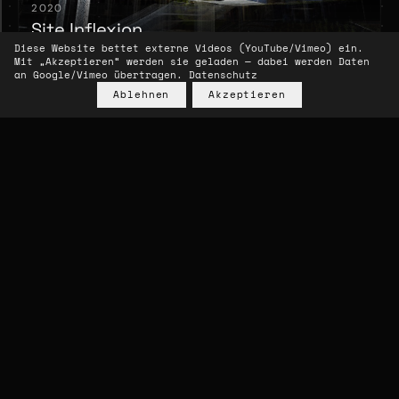
2020
Site Inflexion
Diese Website bettet externe Videos (YouTube/Vimeo) ein.
Ars Electronica 2020 · kondition pluriel · Image Realization
Mit „Akzeptieren“ werden sie geladen — dabei werden Daten
& Post-Production
an Google/Vimeo übertragen.
Datenschutz
Ablehnen
Akzeptieren
2020
Synthetic Climate / Remote Sandbox
Digital Art Netzwerk · Angewandte Festival / Parallel
2020 · Video & Installation