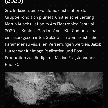
(2020)
Site Inflexion, eine Fulldome-Installation der
Gruppe kondition pluriel (künstlerische Leitung
Martin Kusch), lief beim Ars Electronica Festival
2020 „In Kepler’s Gardens“ am JKU-Campus Linz:
ein laser-gescanntes Gelände, in dem akustische
Parameter zu visuellen Verzerrungen werden. Jakob
Hütter war für Image Realization und Post-
Production zuständig (mit Marian Essl, Johannes
Hucek).
M
o
r
e