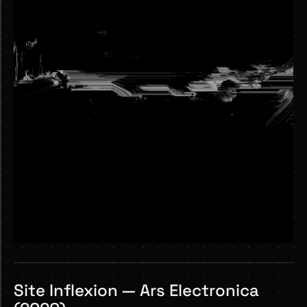
r
e
Site Inflexion — Ars Electronica