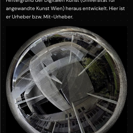
Hintergrund der Digitalen Kunst (Universität für
angewandte Kunst Wien) heraus entwickelt. Hier ist
er Urheber bzw. Mit-Urheber.
M
o
r
e