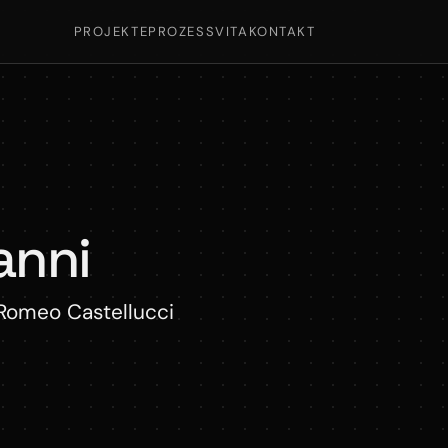
PROJEKTE
PROZESS
VITA
KONTAKT
anni
 Romeo Castellucci