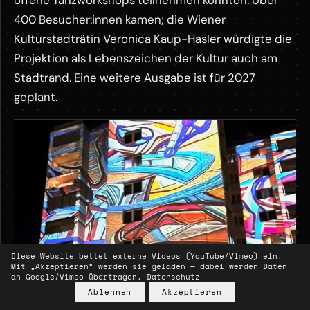
offene Tanzworkshops teilnehmen konnten. Über
400 Besucher:innen kamen; die Wiener
Kulturstadträtin Veronica Kaup-Hasler würdigte die
Projektion als Lebenszeichen der Kultur auch am
Stadtrand. Eine weitere Ausgabe ist für 2027
geplant.
M
Anima Thürnlhofstraße
o
YOUTUBE ·
r
KLICK ZUM LADEN
e
Diese Website bettet externe Videos (YouTube/Vimeo) ein.
Mit „Akzeptieren“ werden sie geladen — dabei werden Daten
an Google/Vimeo übertragen.
Datenschutz
Ablehnen
Akzeptieren