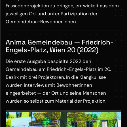
Fassadenprojektion zu bringen, entwickelt aus dem
jeweiligen Ort und unter Partizipation der
Gemeindebau-Bewohner:innen.
Anima Gemeindebau — Friedrich-
Engels-Platz, Wien 20 (2022)
Die erste Ausgabe bespielte 2022 den
Gemeindebau am Friedrich-Engels-Platz im 20.
Bezirk mit drei Projektoren. In die Klangkulisse
wurden Interviews mit Bewohner:innen
eingearbeitet — der Ort und seine Menschen
wurden so selbst zum Material der Projektion.
M
ANIMA Gemeindebau 2022
ANIMA Gemeindebau Snippet 02
ANIMA Gemeindebau Snippet 04
o
YOUTUBE ·
YOUTUBE ·
YOUTUBE ·