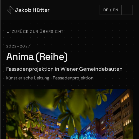
Jakob Hütter
DE
/
EN
←
ZURÜCK ZUR ÜBERSICHT
2022–2027
Anima (Reihe)
Fassadenprojektion in Wiener Gemeindebauten
künstlerische Leitung · Fassadenprojektion
M
o
r
e