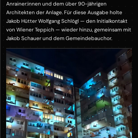
Anrainer:innen und dem über 90-jährigen
Architekten der Anlage. Für diese Ausgabe holte
Jakob Hütter Wolfgang Schlögl — den Initialkontakt
von Wiener Teppich — wieder hinzu, gemeinsam mit
Jakob Schauer und dem Gemeindebauchor.
M
Anima Rennbahnweg Full Docu 1
o
YOUTUBE ·
r
KLICK ZUM LADEN
e